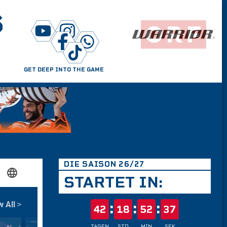
S
GET DEEP INTO THE GAME
DIE SAISON 26/27
STARTET IN:
:
:
:
42
18
52
36
TAGEN
STD
MIN
SEK