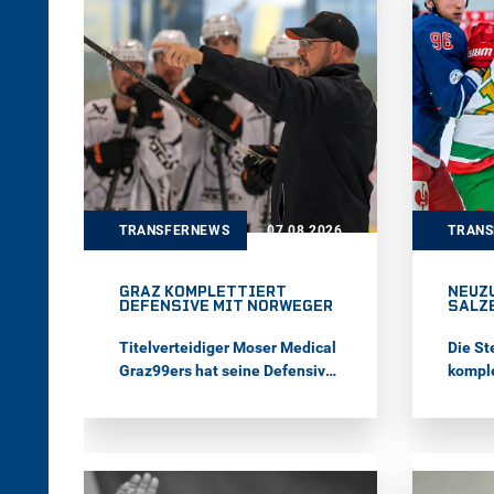
TRANSFERNEWS
07.08.2026
TRAN
GRAZ KOMPLETTIERT
NEUZ
DEFENSIVE MIT NORWEGER
SALZ
Titelverteidiger Moser Medical
Die St
Graz99ers hat seine Defensive
komple
mit dem 24-jährigen
Kader
Verteidiger Ole Julian Bjørgvik-
Vertei
Holm komplettiert. Der
33-Jäh
Norweger verbrachte die
seiner
vergangenen Jahre in
Ligen 