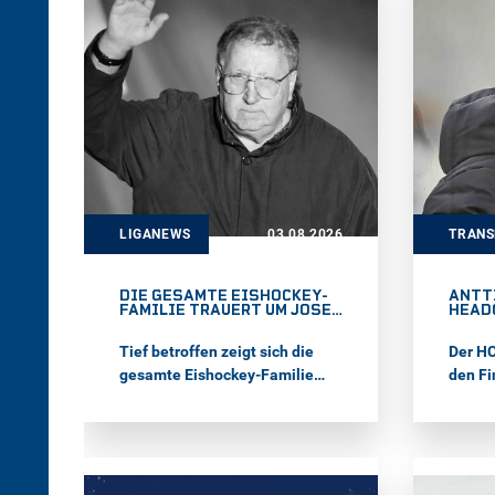
Nordamerika. Außerdem haben
seine
sich die Pioneers Vorarlberg in
an zwe
der Offensive mit dem 24-
teil. 
jährigen Finnen Jesse Seppälä
Red Bu
verstärkt.
Poisso
jährig
erstma
LIGANEWS
03.08.2026
TRAN
DIE GESAMTE EISHOCKEY-
ANTT
FAMILIE TRAUERT UM JOSEF
HEAD
PUSCHNIG
Tief betroffen zeigt sich die
Der HC
gesamte Eishockey-Familie
den Fi
über den Tod von Josef „Sepp“
neuen 
Puschnig, der im 80.
Für de
Lebensjahr verstorben ist.
nach 
Ljublj
der wi