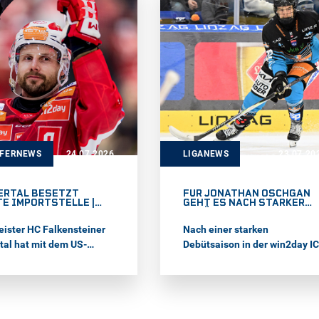
kte. Mit dem
Perspektivkader mit jungen
nischen Nationalteam
Spielern ins Leben gerufen.
er 33-Jährige zuletzt an
lympischen Spielen und
ltmeisterschaft der Top-
n teil.
SFERNEWS
24.07.2026
LIGANEWS
23.07.20
ERTAL BESETZT
FÜR JONATHAN OSCHGAN
E IMPORTSTELLE |
GEHT ES NACH STARKER
AK BLEIBT BEIM KAC
DEBÜTSAISON NACH
NORDAMERIKA
ister HC Falkensteiner
Nach einer starken
tal hat mit dem US-
Debütsaison in der win2day I
anischen Verteidiger
Hockey League für die
Farrance seine letzte
Steinbach Black Wings Linz
stelle für die kommende
geht es für Jonathan Oschgan
 besetzt. Zudem gab der
nun nach Nordamerika. Beim