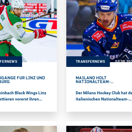
SFERNEWS
05.08.2026
TRANSFERNEWS
03.08.20
UGÄNGE FÜR LINZ UND
MAILAND HOLT
BURG
NATIONALTEAM-
VERTEIDIGER GREGORIO
GIOS
einbach Black Wings Linz
Der Milano Hockey Club hat d
ttieren vorerst ihren
italienischen Nationalteam-
 mit dem erfahrenen
Verteidiger Gregorio Gios
diger Vojtěch Mozík. Der
verpflichtet. Für Bozen, Asiag
rige spielte im Verlauf
und Pustertal absolvierte der
 Karriere in den besten
27-Jährige bereits 149 Partie
der Welt und nahm mit
in der win2day ICE Hockey