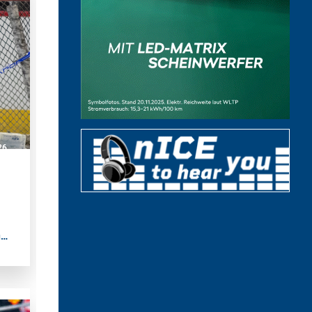
n
e
26
ue
t.
t
im
n