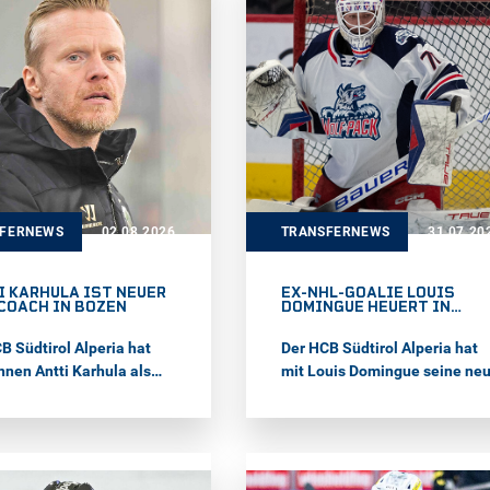
m Heimatland Tschechien
League. In der letzten Saison
i Olympischen Spielen
führte der Rechtsschütze
Zudem verpflichtete der EC
Asiago als Kapitän in der Alps
ll Salzburg mit Nick
Hockey League an und gewan
n einen Stürmer. Der 24-
mit dem Team die italienisch
e Kanadier wechselt
Meisterschaft.
ls nach Europa.
SFERNEWS
02.08.2026
TRANSFERNEWS
31.07.20
I KARHULA IST NEUER
EX-NHL-GOALIE LOUIS
COACH IN BOZEN
DOMINGUE HEUERT IN
BOZEN AN
B Südtirol Alperia hat
Der HCB Südtirol Alperia hat
nnen Antti Karhula als
mit Louis Domingue seine ne
Headcoach verpflichtet.
Nummer eins für die
n 50-Jährigen ist Bozen
kommende Saison verpflichte
Székesfehérvár und
Der 34-jährige Kanadier bring
ana die dritte Station in
die Erfahrung aus 14 Jahren 
n2day ICE Hockey
Profieishockey mit nach Boze