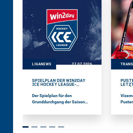
95 Pun
italie
nahm d
den O
der We
Divisio
LIGANEWS
27.07.2026
TRAN
SPIELPLAN DER WIN2DAY
PUST
ICE HOCKEY LEAGUE-
LETZT
SAISON 2026/27
MURŠ
Der Spielplan für den
Vizeme
Grunddurchgang der Saison
Puster
2026/27 in der win2day ICE
amerik
Hockey League steht fest. Die
David 
14 an der multinationalen
Import
Meisterschaft teilnehmenden
Saison