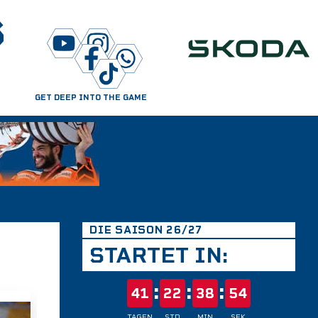
S
GET DEEP INTO THE GAME
DIE SAISON 26/27
STARTET IN:
:
:
:
41
22
38
53
TAGEN
STD
MIN
SEK