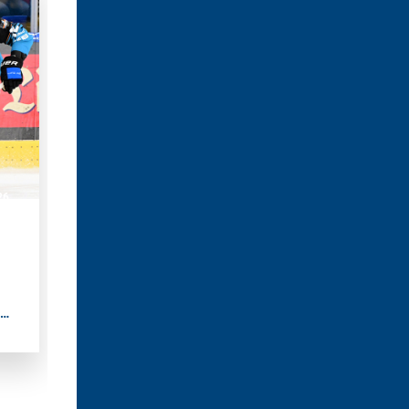
26
CE