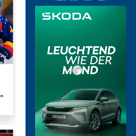
26
en
o
n