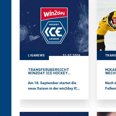
League
Saison
Nauhei
Komple
Coachi
Assoc
Armani
Goller
Daniel
LIGANEWS
31.07.2026
TRAN
TRANSFERÜBERSICHT
MIKA
WIN2DAY ICE HOCKEY
WECH
LEAGUE 2026/27
NACH
Am 18. September startet die
Nach d
neue Saison in der win2day ICE
Falken
Hockey League. Hier gibt es
wechse
eine Übersicht über die Zu- und
Liga-N
Abgänge der 14 Teams.
Club. 
win2d
verbuc