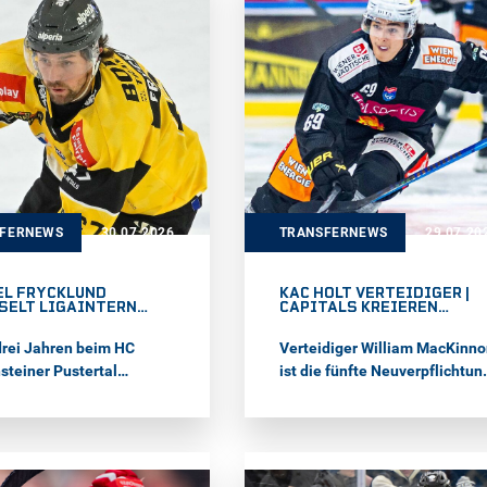
. In der vergangenen
und absolvierte in seiner
 war Karhula bei Bad
Karriere 151 NHL-Spiele sowi
m in der DEL2 engagiert.
246 Einsätze in der American
ttiert wird der
Hockey League. Zudem habe
ng-Staff der Füchse von
die Pioneers Vorarlberg
iated Coach Fabio
bekanntgegeben, dass ihr
, Goalie-Coach Daniel
neuer Head Coach Janne
 und Athletiktrainer
Grönvall die Position aus
 Peruzzo.
privaten Gründen nicht
antreten kann.
SFERNEWS
30.07.2026
TRANSFERNEWS
29.07.20
EL FRYCKLUND
KAC HOLT VERTEIDIGER |
SELT LIGAINTERN
CAPITALS KREIEREN
 MAILAND
PERSPEKTIVKADER
rei Jahren beim HC
Verteidiger William MacKinno
steiner Pustertal
ist die fünfte Neuverpflichtun
lt Mikael Frycklund zum
des EC-KAC. Der 26-jährige U
euling Milano Hockey
Amerikaner, der zuletzt in der
In 165 Spielen in der
ECHL spielte, kommt erstmals
ay ICE Hockey League
nach Europa. Zudem haben di
hte der Center bislang
Vienna Capitals einen