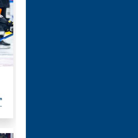
e
n
26
n
g
S-
e